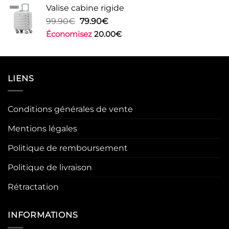
était :
est :
Valise cabine rigide
99.90€.
79.90€.
Le
Le
99.90
€
79.90
€
prix
prix
Économisez
20.00
€
initial
actuel
était :
est :
99.90€.
79.90€.
LIENS
Conditions générales de vente
Mentions légales
Politique de remboursement
Politique de livraison
Rétractation
INFORMATIONS