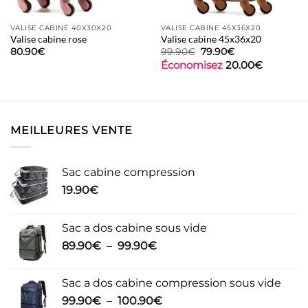
VALISE CABINE 40X30X20
VALISE CABINE 45X36X20
Valise cabine rose
Valise cabine 45x36x20
Le
Le
80.90
€
99.90
€
79.90
€
prix
prix
Économisez
20.00
€
initial
actuel
était :
est :
99.90€.
79.90€.
MEILLEURES VENTE
Sac cabine compression
19.90
€
Sac a dos cabine sous vide
Plage
89.90
€
–
99.90
€
de
prix :
Sac a dos cabine compression sous vide
89.90€
Plage
99.90
€
–
100.90
€
à