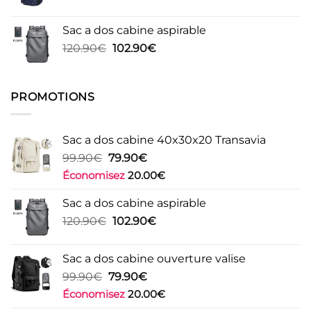
de
99.90€
prix :
Sac a dos cabine aspirable
99.90€
Le
Le
120.90
€
102.90
€
à
prix
prix
100.90€
initial
actuel
était :
est :
PROMOTIONS
120.90€.
102.90€.
Sac a dos cabine 40x30x20 Transavia
Le
Le
99.90
€
79.90
€
prix
prix
Économisez
20.00
€
initial
actuel
était :
est :
Sac a dos cabine aspirable
99.90€.
79.90€.
Le
Le
120.90
€
102.90
€
prix
prix
initial
actuel
Sac a dos cabine ouverture valise
était :
est :
Le
Le
99.90
€
79.90
€
120.90€.
102.90€.
prix
prix
Économisez
20.00
€
initial
actuel