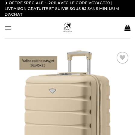
Passer
✈️ OFFRE SPÉCIALE : -20% AVEC LE CODE VOYAGE20 |
LIVRAISON GRATUITE ET SUIVIE SOUS 8J SANS MINIMUM
au
D'ACHAT
contenu
Ajouter
à la
liste
d’envies