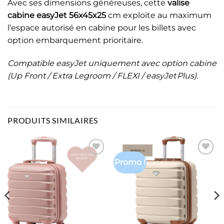
Avec ses dimensions généreuses, cette
valise
cabine easyJet 56x45x25
cm exploite au maximum
l’espace autorisé en cabine pour les billets avec
option embarquement prioritaire.
Compatible easyJet uniquement avec option cabine
(Up Front / Extra Legroom / FLEXI / easyJet Plus).
PRODUITS SIMILAIRES
Promo !
Ajouter
Ajouter
à la liste
à la liste
d’envies
d’envies